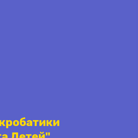
Акробатики
га Детей"