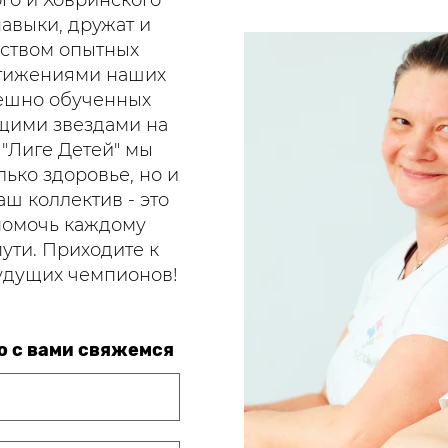
го и Ховринского
авыки, дружат и
дством опытных
стижениями наших
пешно обученных
ящими звездами на
"Лиге Детей" мы
олько здоровье, но и
ш коллектив - это
помочь каждому
ути. Приходите к
будущих чемпионов!
ю с вами свяжемся