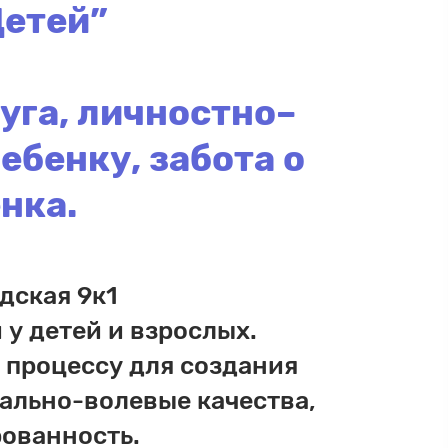
Детей”
суга, личностно–
бенку, забота о
нка.
дская 9к1
у детей и взрослых.
 процессу для создания
ально-волевые качества,
ованность.