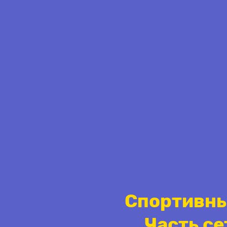
Спортивны
Часть се